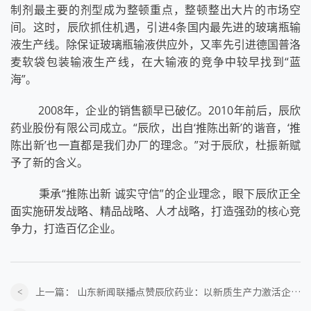
制剂最主要的剂型成为整顿重点，整顿整出大片的市场空
间。这时，辰欣抓住机遇，引进4条国内最先进的玻璃瓶输
液生产线。除保证玻璃瓶输液供应外，又率先引进德国普洛
麦软袋包装输液生产线，在大输液的竞争中较早找到“蓝
海”。
2008年，企业的销售额早已破亿。2010年前后，辰欣
药业股份有限公司成立。“辰欣，出自‘推陈出新’的谐音，‘推
陈出新’也一直都是我们办厂的理念。”对于辰欣，杜振新赋
予了新的含义。
秉承“推陈出新 诚实守信”的企业理念，眼下辰欣正全
面实施研发战略、精品战略、人才战略，打造强劲的核心竞
争力，打造百亿企业。
上一篇：
山东新闻联播点赞辰欣药业：以新质生产力激活企业高质量发展新动能