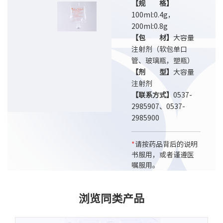
【规 格】
100ml:0.4g，
200ml:0.8g
【包 材】
大容量
注射剂（软包单口
管、玻璃瓶，塑瓶）
【剂 型】
大容量
注射剂
【联系方式】
0537-
2985907、0537-
2985900
*
请按药品背后的说明
书服用，或者谨遵医
嘱服用。
浏览同类产品